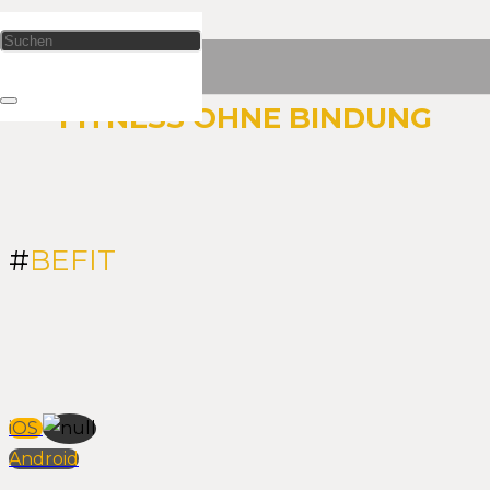
Nomember
FITNESS OHNE BINDUNG
#
BEFIT
iOS
Android