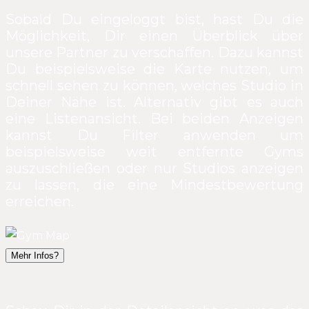
Sobald Du eingeloggt bist, hast Du die
Möglichkeit, Dir einen Überblick über
unsere Partner zu verschaffen. Dazu kannst
Du beispielsweise die Karte nutzen, um
schnell sehen zu können, welches Studio in
Deiner Nähe ist. Alternativ gibt es auch
eine Listenansicht. Bei beiden Anzeigen
kannst Du Filter anwenden um
beispielsweise weit entfernte Gyms
auszuschließen oder nur Studios anzeigen
zu lassen, die eine Mindestbewertung
erreichen.
Mehr Infos?