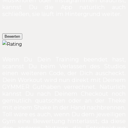
Musikhören oder Instagrammen brauchst,
kannst Du die App natürlich auch
schließen, sie läuft im Hintergrund weiter.
Bewerten
Wenn Du Dein Training beendet hast,
scannst Du beim Verlassen des Studios
einen weiteren Code, der Dich auscheckt.
Dein Workout wird nun direkt mit Deinem
GYMMER Guthaben verrechnet. Natürlich
kannst Du nach Deinem Checkout noch
gemütlich quatschen oder an der Theke
mit einem Shake in der Hand nachbrennen.
Toll wäre es auch, wenn Du dem jeweiligen
Gym eine Bewertung hinterlässt, da diese