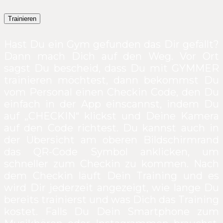
Trainieren
Hast Du ein Gym gefunden das Dir gefällt?
Dann mach Dich auf den Weg. Vor Ort
sagst Du bescheid, dass Du mit GYMMER
trainieren möchtest, dann bekommst Du
vom Personal einen Checkin Code, den Du
einfach in der App einscannst, indem Du
auf „CHECKIN“ klickst und Deine Kamera
auf den Code richtest. Du kannst auch in
der Übersicht am oberen Bildschirmrand
das QR-Code Symbol anklicken, um
schneller zum Checkin zu kommen. Nach
dem Checkin läuft Dein Training und es
wird Dir jederzeit angezeigt, wie lange Du
bereits trainierst und was Dich das Training
kostet. Falls Du Dein Smartphone zum