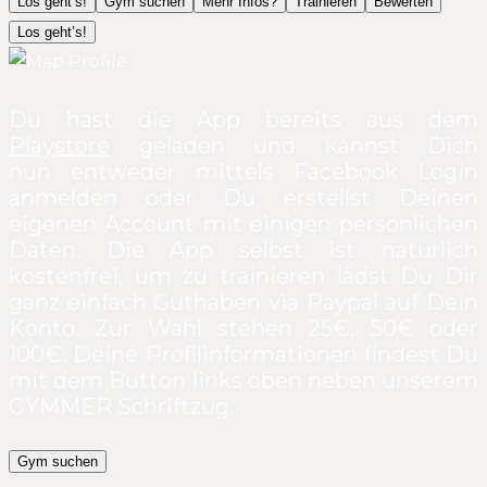
Los geht’s!
Gym suchen
Mehr Infos?
Trainieren
Bewerten
Los geht’s!
Du hast die App bereits aus dem
Playstore
geladen und kannst Dich
nun entweder mittels Facebook Login
anmelden oder Du erstellst Deinen
eigenen Account mit einigen persönlichen
Daten. Die App selbst ist natürlich
kostenfrei, um zu trainieren lädst Du Dir
ganz einfach Guthaben via Paypal auf Dein
Konto. Zur Wahl stehen 25€, 50€ oder
100€. Deine Profilinformationen findest Du
mit dem Button links oben neben unserem
GYMMER Schriftzug.
Gym suchen